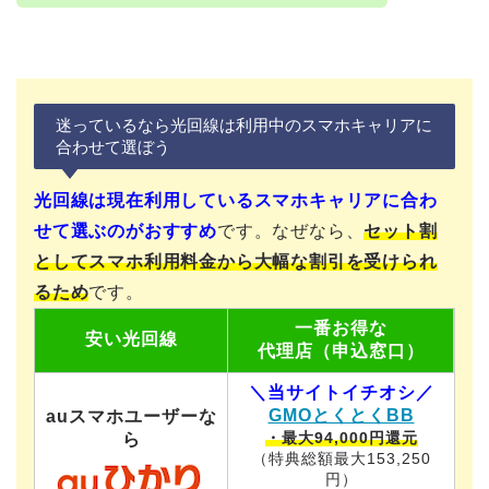
迷っているなら光回線は利用中のスマホキャリアに
合わせて選ぼう
光回線は現在利用しているスマホキャリアに合わ
せて選ぶのがおすすめ
です。なぜなら、
セット割
としてスマホ利用料金から大幅な割引を受けられ
るため
です。
一番お得な
安い
光回線
代理店（申込窓口）
＼当サイトイチオシ／
GMOとくとくBB
auスマホユーザーな
・最大94,000円還元
ら
（特典総額最大153,250
円）