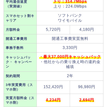
下り：314.7Mbps
平均通信速度
（実測値）
上り：224.0Mbps
ソフトバンク
スマホセット割キ
ャリア
ワイモバイル
5,720円
4,180円
月額料金
開通工事費実質無料
開通工事費用
3,330円
事務手数料
・最大37,000円キャッシュバック
キャッシュバッ
・他社からの乗り換え時の違約金
ク・ キャンペー
ン
補填
2年
契約期間
3年実質費用（ス
152,420円
96,980円
マホ割）
実質月額料金（ス
4,234円
2,694円
マホ割）