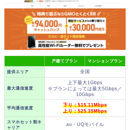
戸建てプラン
マンションプラン
全国
提供エリア
上下最大1Gbps
最大通信速度
※プランによっては最大5Gbps／
10Gbps
下り：515.11Mbps
平均通信速度
上り：525.35Mbps
スマホセット割キ
au・UQモバイル
ャリア