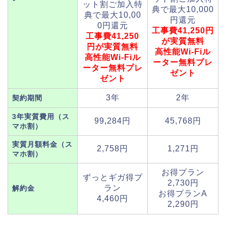
ット割ご加入特
典で最大10,000
典で最大10,00
円還元
0円還元
工事費41,250円
工事費41,250
が実質無料
円が実質無料
高性能Wi-Fiル
高性能Wi-Fiル
ーター無料プレ
ーター無料プレ
ゼント
ゼント
3年
2年
契約期間
3年実質費用（ス
99,284円
45,768円
マホ割）
実質月額料金（ス
2,758円
1,271円
マホ割）
お得プラン
ずっとギガ得プ
2,730円
ラン
解約金
お得プランA
4,460円
2,290円