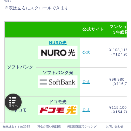
※表は左右にスクロールできます
マンション
公式サイト
3年総額
NURO光
¥ 108,116
公式
（¥127,91
ソフトバンク
ソフトバンク光
¥96,980
公式
（
¥116,78
ドコモ光
目次へ
¥115,100
ドコモ
公式
（
¥154,700
光回線おすすめ2025
料金が安い光回線
光回線速度ランキング
お問い合わせ
auひかり