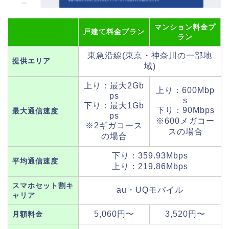
マンション料金プ
戸建て料金プラン
ラン
東急沿線(東京・神奈川の一部地
提供エリア
域)
上り：最大2Gb
上り：600Mbp
ps
s
下り：最大1Gb
下り：90Mbps
最大通信速度
ps
※600メガコー
※2ギガコース
スの場合
の場合
下り：359.93Mbps
平均通信速度
上り：219.86Mbps
スマホセット割キ
au・UQモバイル
ャリア
5,060円〜
3,520円〜
月額料金