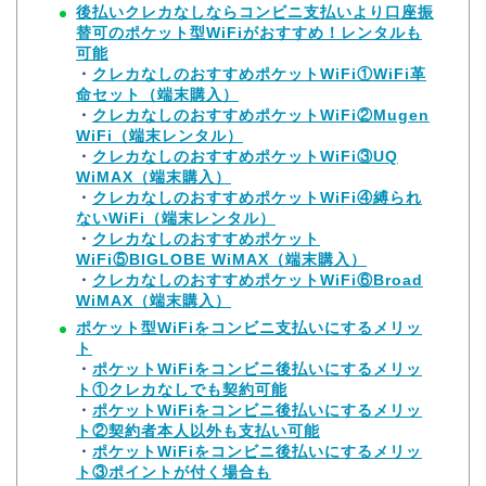
後払いクレカなしならコンビニ支払いより口座振
替可のポケット型WiFiがおすすめ！レンタルも
可能
・
クレカなしのおすすめポケットWiFi①WiFi革
命セット（端末購入）
・
クレカなしのおすすめポケットWiFi②Mugen
WiFi（端末レンタル）
・
クレカなしのおすすめポケットWiFi③UQ
WiMAX（端末購入）
・
クレカなしのおすすめポケットWiFi④縛られ
ないWiFi（端末レンタル）
・
クレカなしのおすすめポケット
WiFi⑤BIGLOBE WiMAX（端末購入）
・
クレカなしのおすすめポケットWiFi⑥Broad
WiMAX（端末購入）
ポケット型WiFiをコンビニ支払いにするメリッ
ト
・
ポケットWiFiをコンビニ後払いにするメリッ
ト①クレカなしでも契約可能
・
ポケットWiFiをコンビニ後払いにするメリッ
ト②契約者本人以外も支払い可能
・
ポケットWiFiをコンビニ後払いにするメリッ
ト③ポイントが付く場合も