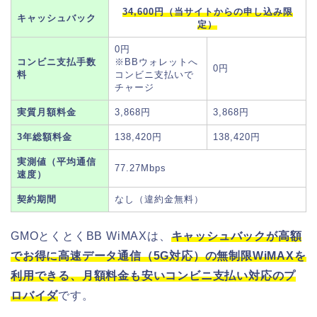
34,600円（当サイトからの申し込み限
キャッシュバック
定）
0円
コンビニ支払手数
※BBウォレットへ
0円
料
コンビニ支払いで
チャージ
実質月額料金
3,868円
3,868円
3年総額料金
138,420円
138,420円
実測値（平均通信
77.27Mbps
速度）
契約期間
なし（違約金無料）
GMOとくとくBB WiMAXは、
キャッシュバックが高額
でお得に高速データ通信（5G対応）の無制限WiMAXを
利用できる、月額料金も安いコンビニ支払い対応のプ
ロバイダ
です。