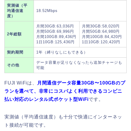
実測値（平
均通信速
18.52Mbps
度）
月間30GB:63,036円
月間30GB:58,020円
月間50GB:69,996円
月間50GB:64,980円
2年総額
月間100GB:89,436円
月間100GB:84,420円
1日10GB:125,436円
1日10GB:120,420円
契約期間
1年（縛りなしにもできる）
データ容量が足りなくなったら追加チャージも
その他
可能
FUJI WiFiは、
月間通信データ容量30GB〜100GBのプ
ランを選べて、非常にコスパよく利用できるコンビニ
払い対応のレンタル式ポケット型WiFi
です。
実測値（平均通信速度）も十分で快適にインターネッ
ト接続が可能です。