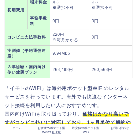
端末料金
ル）
ル）
※選択不可
※選択不可
初期費用
事務手数
0円
0円
料
220円
コンビニ支払手数料
0円
※毎月かかる
実測値（平均通信速
9.94Mbp
度）
３年総額：国内向け
268,488円
260,568円
使い放題プラン
「イモトのWiFi」は海外用ポケット型WiFiのレンタル
サービスを行っています。海外でも快適なインターネ
ット接続を利用したい人におすすめです。
国内向けWiFiも取り扱っており、
価格はかなり高いで
すがコンビニ払いに対応しており、1ヶ月単位で解約や
ホーム
おすすめポケット型
最安値のポケット型
お問い合わせ
更新ができるので、フレキシブルに契約をすることが
WiFi
WiFi21社比較