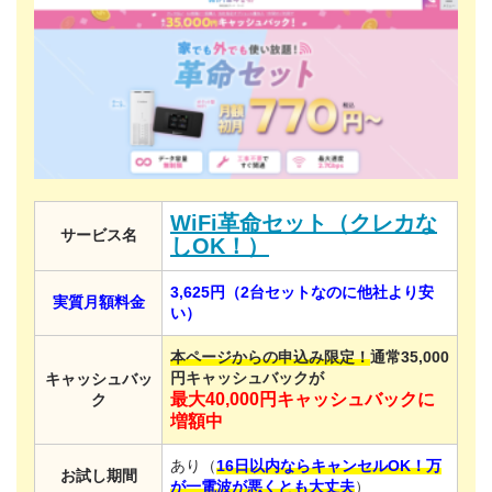
WiFi革命セット（クレカな
サービス名
しOK！）
3,625円（2台セットなのに他社より安
実質月額料金
い）
本ページからの申込み限定！
通常35,000
円キャッシュバックが
キャッシュバッ
最大40,000円キャッシュバックに
ク
増額中
あり（
16日以内ならキャンセルOK！万
お試し期間
が一電波が悪くとも大丈夫
）