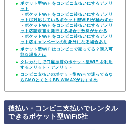
ポケット型WiFiをコンビニ支払いにするデメリ
ット
・
ポケットWiFiをコンビニ後払いにするデメリ
ット①対応しているポケット型WiFiが極わずか
・
ポケットWiFiをコンビニ後払いにするデメリ
ット②請求書を発行する場合手数料がかかる
・
ポケットWiFiをコンビニ後払いにするデメリ
ット③キャンペーンの対象外になる場合あり
ポケット型WiFiはコンビニで売ってる？購入可
能な場所とは
クレカなしで口座振替のポケット型WiFiを利用
するメリット・デメリット
コンビニ支払いのポケット型WiFiで迷ってるな
らGMOとくとくBB WiMAXがおすすめ
後払い・コンビニ支払いでレンタル
できるポケット型WiFi5社