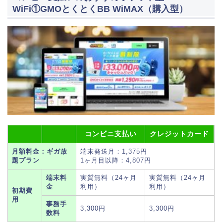
WiFi①GMOとくとくBB WiMAX（購入型）
コンビニ支払い
クレジットカード
月額料金：ギガ放
端末発送月：1,375円
題プラン
1ヶ月目以降：4,807円
端末料
実質無料（24ヶ月
実質無料（24ヶ月
金
利用）
利用）
初期費
用
事務手
3,300円
3,300円
数料