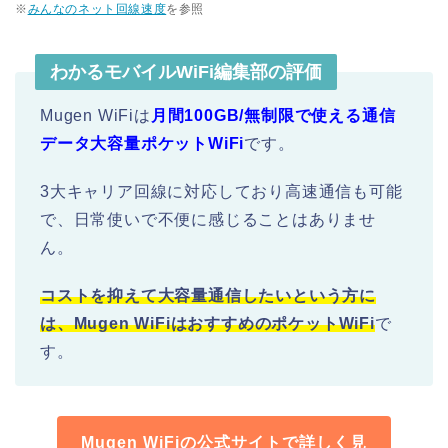
※
みんなのネット回線速度
を参照
わかるモバイルWiFi編集部の評価
Mugen WiFiは
月間100GB/無制限で使える通信
データ大容量ポケットWiFi
です。
3大キャリア回線に対応しており高速通信も可能
で、日常使いで不便に感じることはありませ
ん。
コストを抑えて大容量通信したいという方に
は、Mugen WiFiはおすすめのポケットWiFi
で
す。
Mugen WiFiの公式サイトで詳しく見