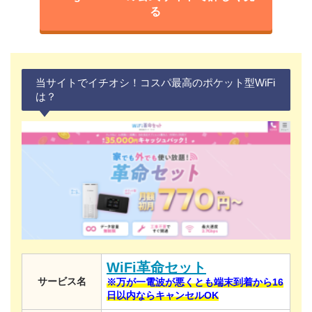
る
当サイトでイチオシ！コスパ最高のポケット型WiFi
は？
WiFi革命セット
サービス名
※万が一電波が悪くとも端末到着から16
日以内ならキャンセルOK