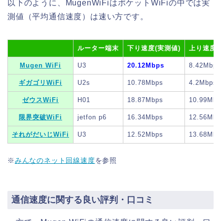
以下のように、MugenWiFiはポケットWiFiの中では実
測値（平均通信速度）は速い方です。
ルーター端末
下り速度(実測値)
上り速度(
Mugen WiFi
U3
20.12Mbps
8.42Mbps
ギガゴリWiFi
U2s
10.78Mbps
4.2Mbps
ゼウスWiFi
H01
18.87Mbps
10.99Mbp
限界突破WiFi
jetfon p6
16.34Mbps
12.56Mbp
それがだいじWiFi
U3
12.52Mbps
13.68Mbp
※
みんなのネット回線速度
を参照
通信速度に関する良い評判・口コミ